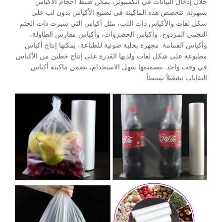
خلال إدخال البيانات في الكمبيوتر، يمكن ضبط أحجام الأكياس
بسهولة. تتخصص هذه الماكينة في تصنيع الأكياس بدون لب على
شكل لفات والأكياس ذات اللب، مثل أكياس التي شيرت ذات الختم
النجمي المزدوج، وأكياس الخضروات، وأكياس مفارش الطاولة،
وأكياس القمامة. مجهزة بخلية ضوئية للطباعة، يمكنها إنتاج أكياس
مطبوعة على شكل لفات ولديها القدرة على إنتاج خطين من الأكياس
في وقت واحد. بتصميمها سهل الاستخدام، تضمن ماكينة أكياس
النفايات تشغيلاً بسيطاً.