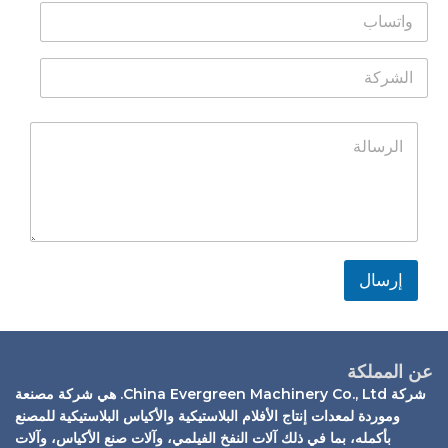
و
ر
ل
ا
ي
ا
ت
د
س
ا
س
ا
م
ل
ا
ل
ا
ش
ب
إ
ل
ر
ل
ا
ت
ك
ك
ل
خ
ة
ت
ر
ط
ر
ي
س
و
ا
ط
ن
ل
ي
ة
*
*
إرسال
عن المملكة
شركة China Evergreen Machinery Co., Ltd. هي شركة مصنعة
وموردة لمعدات إنتاج الأفلام البلاستيكية والأكياس البلاستيكية للمصنع
بأكمله، بما في ذلك آلات النفخ الفيلمي، وآلات صنع الأكياس، وآلات