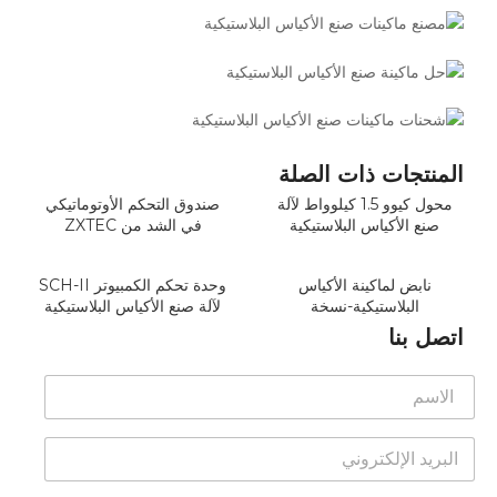
المنتجات ذات الصلة
محول كيوو 1.5 كيلوواط لآلة
صندوق التحكم الأوتوماتيكي
صنع الأكياس البلاستيكية
في الشد من ZXTEC
نابض لماكينة الأكياس
وحدة تحكم الكمبيوتر SCH-II
البلاستيكية-نسخة
لآلة صنع الأكياس البلاستيكية
اتصل بنا
و
ا
ا
ل
ت
ا
س
ا
س
ا
ل
م
ب
ب
*
ا