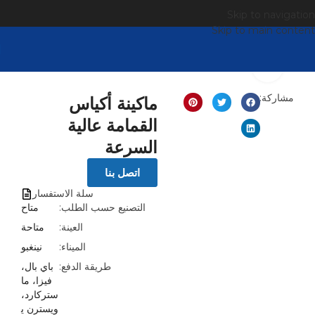
Skip to navigation
Skip to main content
انقر للتكبير
مشاركة:
ماكينة أكياس
القمامة عالية
السرعة
اتصل بنا
سلة الاستفسار
التصنيع حسب الطلب:
متاح
العينة:
متاحة
الميناء:
نينغبو
طريقة الدفع:
باي بال،
فيزا، ما
ستركارد،
ويسترن ي