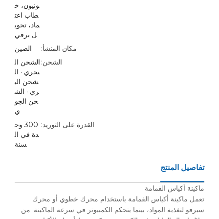
ونيون، خ
طاب اعت
ماد، تحوي
ل برقي
مكان المنشأ:
الصين
الشحن:
الشحن ال
بحري · ال
شحن الب
ري · الش
حن الجو
ي
القدرة على التوريد:
300 وح
دة في ال
سنة
تفاصيل المنتج
ماكينة أكياس القمامة
تعمل ماكينة أكياس القمامة باستخدام محرك خطوي أو محرك
سيرفو لتغذية المواد، بينما يتحكم الكمبيوتر في سرعة الماكينة. من